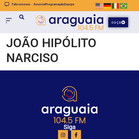
Fale conosco
Anuncie
Programação
Equipe
ouça
JOÃO HIPÓLITO
NARCISO
Siga