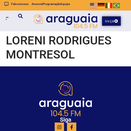
Fale conosco
Anuncie
Programação
Equipe
ouça
LORENI RODRIGUES
MONTRESOL
Siga