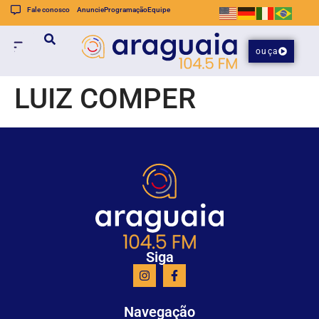
Fale conosco
Anuncie
Programação
Equipe
ouça
LUIZ COMPER
Siga
Navegação