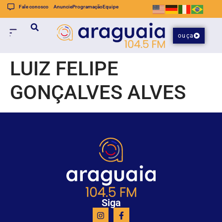
Fale conosco
Anuncie
Programação
Equipe
ouça
LUIZ FELIPE
GONÇALVES ALVES
Siga