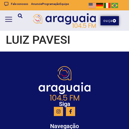
Fale conosco
Anuncie
Programação
Equipe
ouça
LUIZ PAVESI
Siga
Navegação