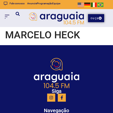
Fale conosco
Anuncie
Programação
Equipe
ouça
MARCELO HECK
Siga
Navegação