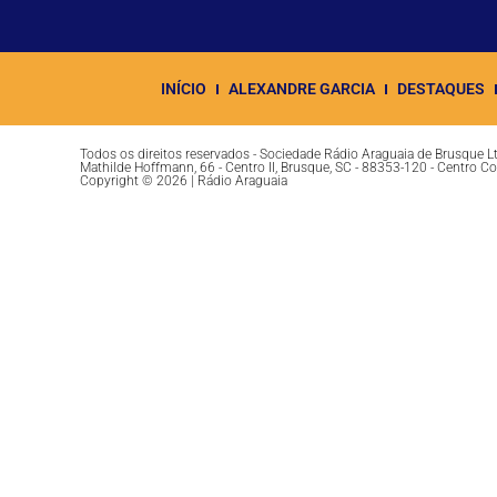
INÍCIO
ALEXANDRE GARCIA
DESTAQUES
Todos os direitos reservados - Sociedade Rádio Araguaia de Brusque 
Mathilde Hoffmann, 66 - Centro II, Brusque, SC - 88353-120 - Centro C
Copyright © 2026 | Rádio Araguaia