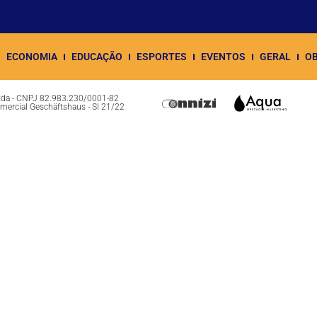
ECONOMIA
EDUCAÇÃO
ESPORTES
EVENTOS
GERAL
OB
Ltda - CNPJ 82.983.230/0001-82
omercial Geschäftshaus - Sl 21/22