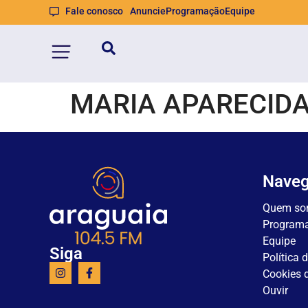
Fale conosco
Anuncie
Programação
Equipe
MARIA APARECIDA
Nave
Quem so
Program
Equipe
Siga
Política 
Cookies d
Ouvir