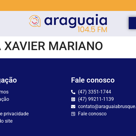
 XAVIER MARIANO
gação
Fale conosco
mos
(47) 3351-1744
ação
(47) 99211-1139
contato@araguaiabrusque
de privacidade
Fale conosco
o site