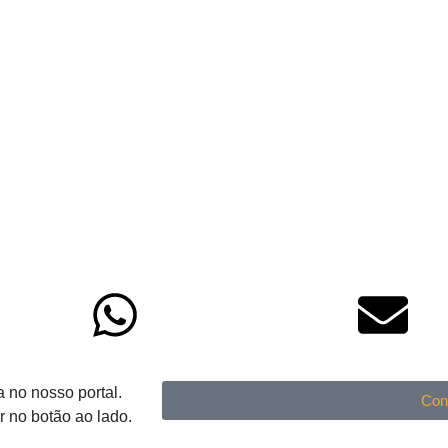
 no nosso portal.
Con
r no botão ao lado.