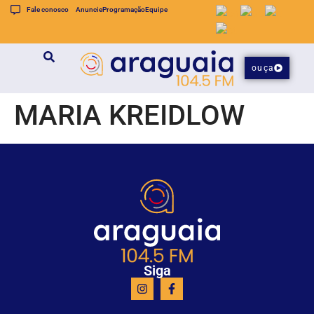
Fale conosco
Anuncie
Programação
Equipe
ouça
MARIA KREIDLOW
Siga