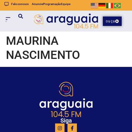
Fale conosco
Anuncie
Programação
Equipe
ouça
MAURINA
NASCIMENTO
Siga