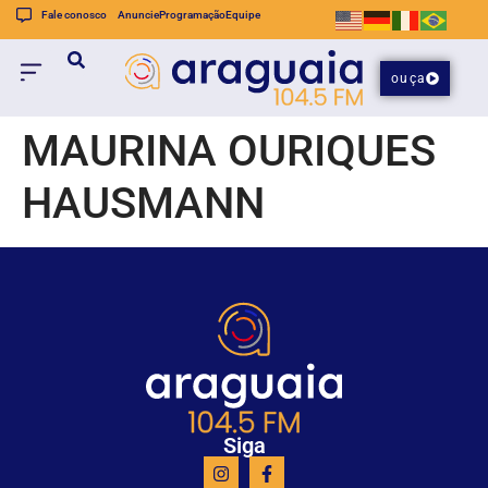
Fale conosco
Anuncie
Programação
Equipe
ouça
MAURINA OURIQUES
HAUSMANN
Siga