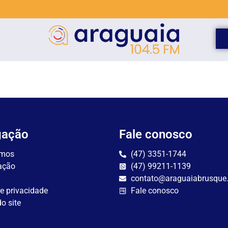
gação
Fale conosco
mos
(47) 3351-1744
ação
(47) 99211-1139
contato@araguaiabrusque
de privacidade
Fale conosco
o site