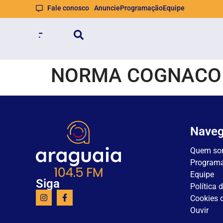
Fale conosco
Anuncie
Programação
Equipe
NORMA COGNACO
Nave
Quem so
Program
Equipe
Siga
Política 
Cookies d
Ouvir