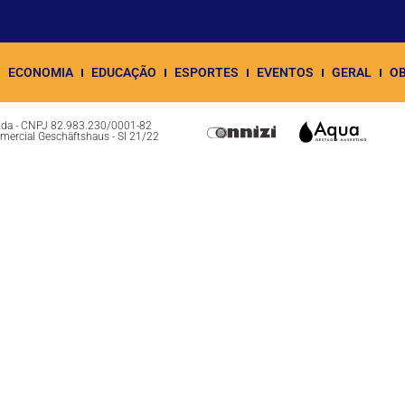
ECONOMIA
EDUCAÇÃO
ESPORTES
EVENTOS
GERAL
OB
Ltda - CNPJ 82.983.230/0001-82
omercial Geschäftshaus - Sl 21/22