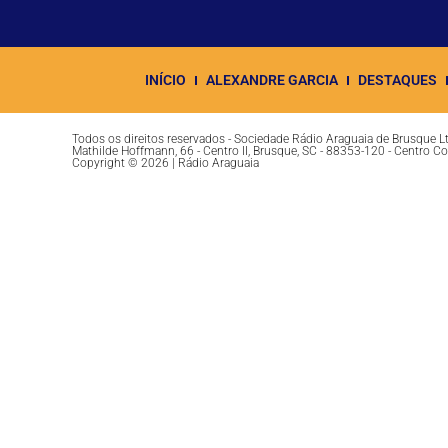
INÍCIO
ALEXANDRE GARCIA
DESTAQUES
Todos os direitos reservados - Sociedade Rádio Araguaia de Brusque 
Mathilde Hoffmann, 66 - Centro II, Brusque, SC - 88353-120 - Centro C
Copyright © 2026 | Rádio Araguaia