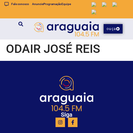
Fale conosco
Anuncie
Programação
Equipe
ouça
ODAIR JOSÉ REIS
Siga