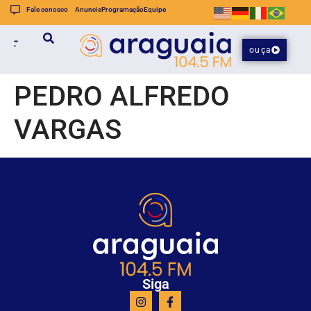
Fale conosco
Anuncie
Programação
Equipe
ouça
PEDRO ALFREDO
VARGAS
Siga