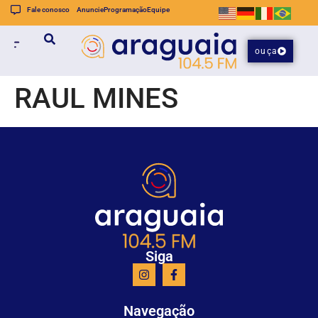
Fale conosco
Anuncie
Programação
Equipe
ouça
RAUL MINES
Siga
Navegação