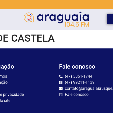
DE CASTELA
gação
Fale conosco
mos
(47) 3351-1744
ação
(47) 99211-1139
contato@araguaiabrusque
de privacidade
Fale conosco
o site