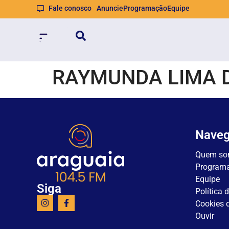
Fale conosco
Anuncie
Programação
Equipe
RAYMUNDA LIMA 
Nave
Quem so
Program
Equipe
Siga
Política 
Cookies d
Ouvir