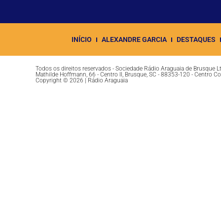
INÍCIO
ALEXANDRE GARCIA
DESTAQUES
Todos os direitos reservados - Sociedade Rádio Araguaia de Brusque 
Mathilde Hoffmann, 66 - Centro II, Brusque, SC - 88353-120 - Centro C
Copyright © 2026 | Rádio Araguaia