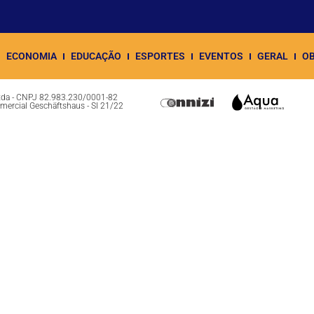
ECONOMIA
EDUCAÇÃO
ESPORTES
EVENTOS
GERAL
OB
Ltda - CNPJ 82.983.230/0001-82
omercial Geschäftshaus - Sl 21/22