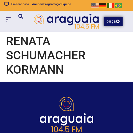
Fale conosco
Anuncie
Programação
Equipe
ouça
RENATA
SCHUMACHER
KORMANN