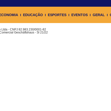
ECONOMIA
EDUCAÇÃO
ESPORTES
EVENTOS
GERAL
ue Ltda - CNPJ 82.983.230/0001-82
 Comercial Geschäftshaus - Sl 21/22