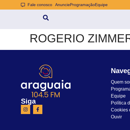
Fale conosco
Anuncie
Programação
Equipe
ROGERIO ZIMME
Nave
Quem so
Program
Equipe
Siga
Política 
Cookies d
Ouvir