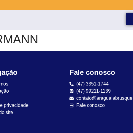
RMANN
gação
Fale conosco
mos
(47) 3351-1744
ação
(47) 99211-1139
contato@araguaiabrusque
de privacidade
Fale conosco
o site