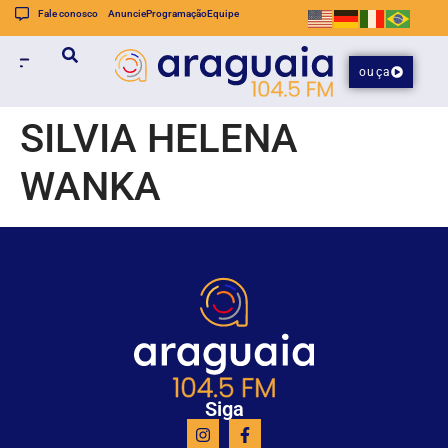
Fale conosco
Anuncie
Programação
Equipe
ouça
SILVIA HELENA
WANKA
Siga