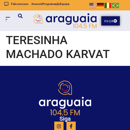
Fale conosco
Anuncie
Programação
Equipe
ouça
TERESINHA
MACHADO KARVAT
Siga