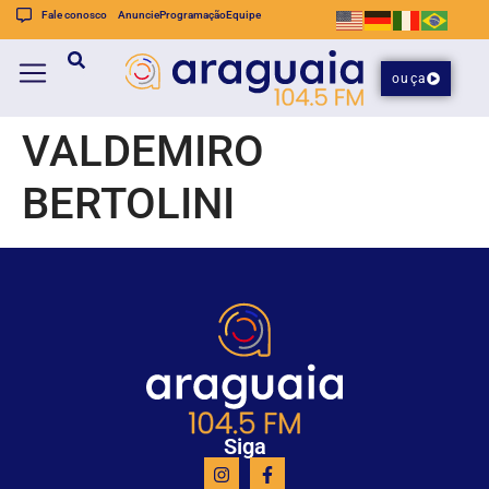
Fale conosco
Anuncie
Programação
Equipe
ouça
VALDEMIRO
BERTOLINI
Siga