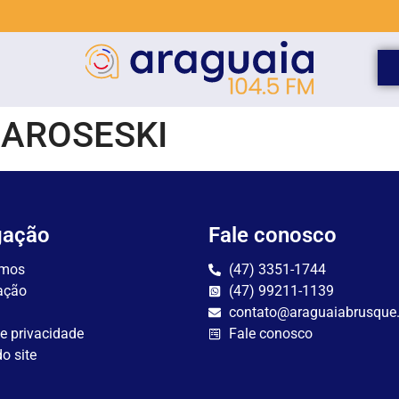
IAROSESKI
gação
Fale conosco
mos
(47) 3351-1744
ação
(47) 99211-1139
contato@araguaiabrusque
de privacidade
Fale conosco
o site