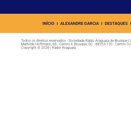
INÍCIO
ALEXANDRE GARCIA
DESTAQUES
Todos os direitos reservados - Sociedade Rádio Araguaia de Brusque 
Mathilde Hoffmann, 66 - Centro II, Brusque, SC - 88353-120 - Centro C
Copyright © 2026 | Rádio Araguaia