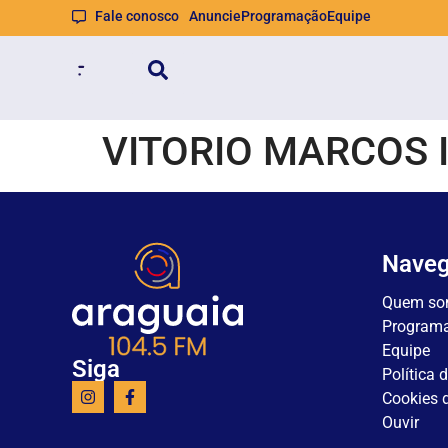
Fale conosco
Anuncie
Programação
Equipe
VITORIO MARCOS 
Nave
Quem so
Program
Equipe
Siga
Política 
Cookies d
Ouvir