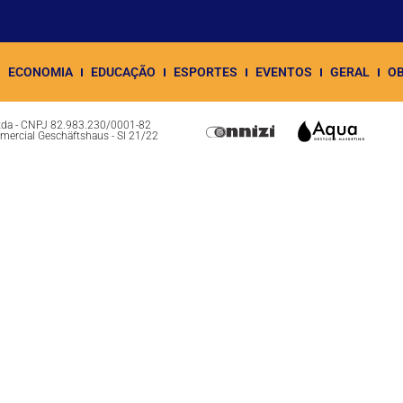
ECONOMIA
EDUCAÇÃO
ESPORTES
EVENTOS
GERAL
OB
Ltda - CNPJ 82.983.230/0001-82
omercial Geschäftshaus - Sl 21/22