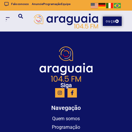
Fale conosco
Anuncie
Programação
Equipe
ouça
Siga
Navegação
Quem somos
Programação