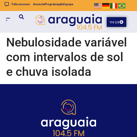
Fale conosco
Anuncie
Programação
Equipe
ouça
Nebulosidade variável
com intervalos de sol
e chuva isolada