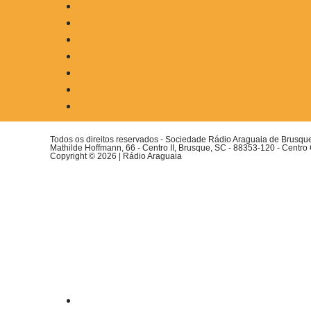
ESPORTES
EVENTOS
GERAL
OBITUÁRIO
POLÍTICA
SAÚDE
SEGURANÇA
Todos os direitos reservados - Sociedade Rádio Araguaia de Brusq
Mathilde Hoffmann, 66 - Centro II, Brusque, SC - 88353-120 - Centro
Copyright © 2026 | Rádio Araguaia
Menu
INÍCIO