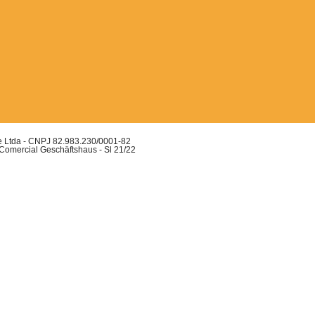
ue Ltda - CNPJ 82.983.230/0001-82
 Comercial Geschäftshaus - Sl 21/22