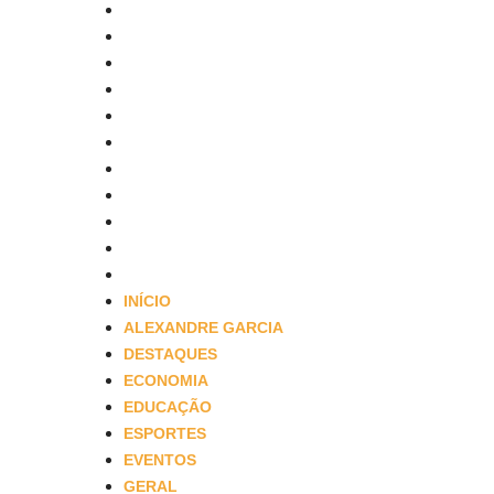
ALEXANDRE GARCIA
DESTAQUES
ECONOMIA
EDUCAÇÃO
ESPORTES
EVENTOS
GERAL
OBITUÁRIO
POLÍTICA
SAÚDE
SEGURANÇA
INÍCIO
ALEXANDRE GARCIA
DESTAQUES
ECONOMIA
EDUCAÇÃO
ESPORTES
EVENTOS
GERAL