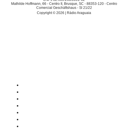
Mathilde Hoffmann, 66 - Centro II, Brusque, SC - 88353-120 - Centro
Comercial Geschäftshaus - Sl 21/22
Copyright © 2026 | Rádio Araguaia
Menu
INÍCIO
ALEXANDRE GARCIA
DESTAQUES
ECONOMIA
EDUCAÇÃO
ESPORTES
EVENTOS