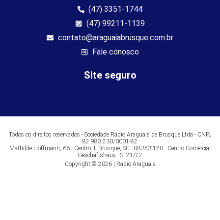
(47) 3351-1744
(47) 99211-1139
contato@araguaiabrusque.com.br
Fale conosco
Site seguro
Todos os direitos reservados - Sociedade Rádio Araguaia de Brusque Ltda - CNPJ
82.983.230/0001-82
Mathilde Hoffmann, 66 - Centro II, Brusque, SC - 88353-120 - Centro Comercial
Geschäftshaus - Sl 21/22
Copyright © 2026 | Rádio Araguaia