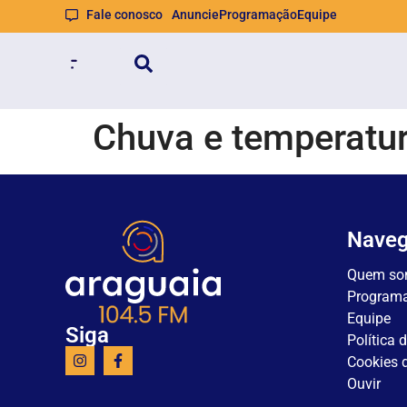
Fale conosco
Anuncie
Programação
Equipe
Chuva e temperatu
Nave
Quem so
Program
Equipe
Siga
Política 
Cookies d
Ouvir