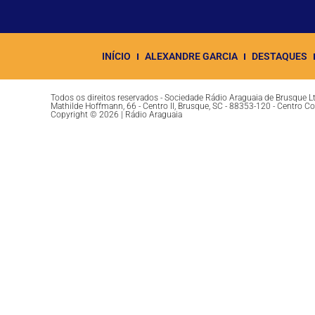
INÍCIO
ALEXANDRE GARCIA
DESTAQUES
Todos os direitos reservados - Sociedade Rádio Araguaia de Brusque 
Mathilde Hoffmann, 66 - Centro II, Brusque, SC - 88353-120 - Centro C
Copyright © 2026 | Rádio Araguaia