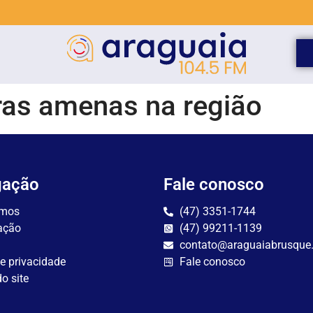
ras amenas na região
gação
Fale conosco
mos
(47) 3351-1744
ação
(47) 99211-1139
contato@araguaiabrusque
de privacidade
Fale conosco
o site