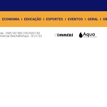
ECONOMIA
EDUCAÇÃO
ESPORTES
EVENTOS
GERAL
OB
Ltda - CNPJ 82.983.230/0001-82
omercial Geschäftshaus - Sl 21/22