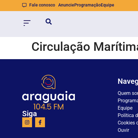
Fale conosco
Anuncie
Programação
Equipe
Circulação Marítim
Nave
Quem so
Program
Equipe
Siga
Política 
Cookies d
Ouvir