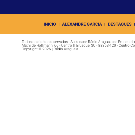
INÍCIO
ALEXANDRE GARCIA
DESTAQUES
Todos os direitos reservados - Sociedade Rádio Araguaia de Brusque 
Mathilde Hoffmann, 66 - Centro II, Brusque, SC - 88353-120 - Centro C
Copyright © 2026 | Rádio Araguaia