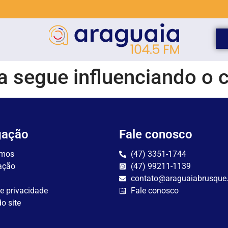
a segue influenciando o
gação
Fale conosco
mos
(47) 3351-1744
ação
(47) 99211-1139
contato@araguaiabrusque
de privacidade
Fale conosco
o site