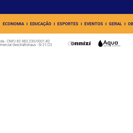
ECONOMIA
EDUCAÇÃO
ESPORTES
EVENTOS
GERAL
OB
Ltda - CNPJ 82.983.230/0001-82
omercial Geschäftshaus - Sl 21/22