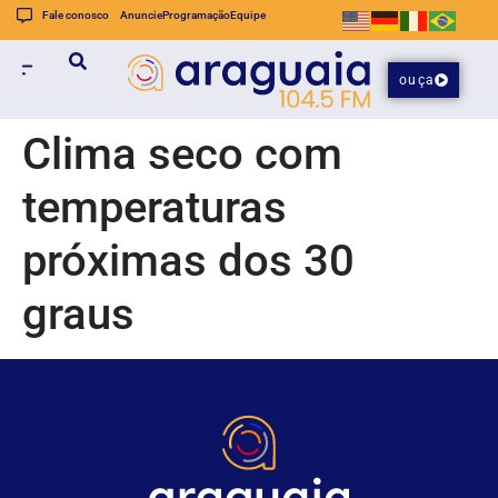
Fale conosco
Anuncie
Programação
Equipe
ouça
Clima seco com
temperaturas
próximas dos 30
graus