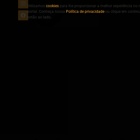
Fale conosco
Anuncie
Programação
Equipe
Utilizamos
cookies
para lhe proporcionar a melhor experiência no 
portal. Conheça nossa
Política de privacidade
ou clique em contin
botão ao lado.