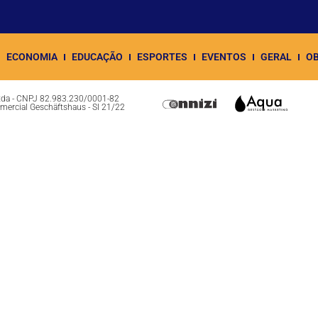
ECONOMIA
EDUCAÇÃO
ESPORTES
EVENTOS
GERAL
OB
Ltda - CNPJ 82.983.230/0001-82
omercial Geschäftshaus - Sl 21/22