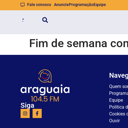
Fale conosco
Anuncie
Programação
Equipe
Fim de semana com
Nave
Quem so
Program
Equipe
Siga
Política 
Cookies d
Ouvir