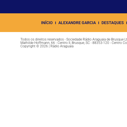
INÍCIO
ALEXANDRE GARCIA
DESTAQUES
Todos os direitos reservados - Sociedade Rádio Araguaia de Brusque 
Mathilde Hoffmann, 66 - Centro II, Brusque, SC - 88353-120 - Centro C
Copyright © 2026 | Rádio Araguaia