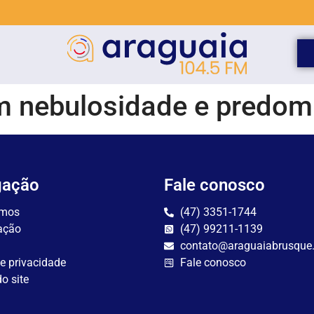
 nebulosidade e predomí
gação
Fale conosco
mos
(47) 3351-1744
ação
(47) 99211-1139
contato@araguaiabrusque
de privacidade
Fale conosco
o site