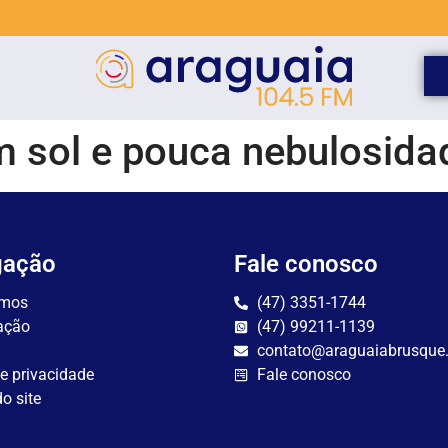
 sol e pouca nebulosida
gação
Fale conosco
mos
(47) 3351-1744
ação
(47) 99211-1139
contato@araguaiabrusque
de privacidade
Fale conosco
o site