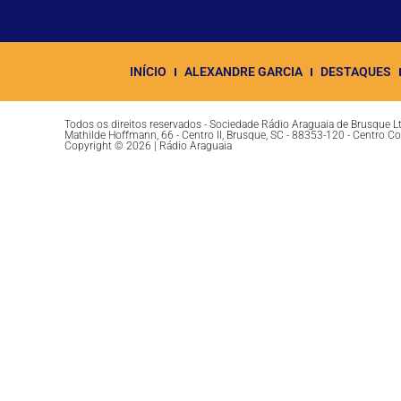
INÍCIO
ALEXANDRE GARCIA
DESTAQUES
Todos os direitos reservados - Sociedade Rádio Araguaia de Brusque 
Mathilde Hoffmann, 66 - Centro II, Brusque, SC - 88353-120 - Centro C
Copyright © 2026 | Rádio Araguaia