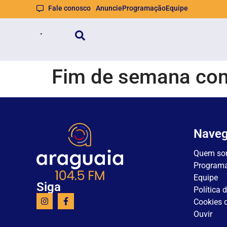
Fale conosco
Anuncie
Programação
Equipe
Fim de semana com
Nave
Quem so
Program
Equipe
Siga
Política 
Cookies d
Ouvir