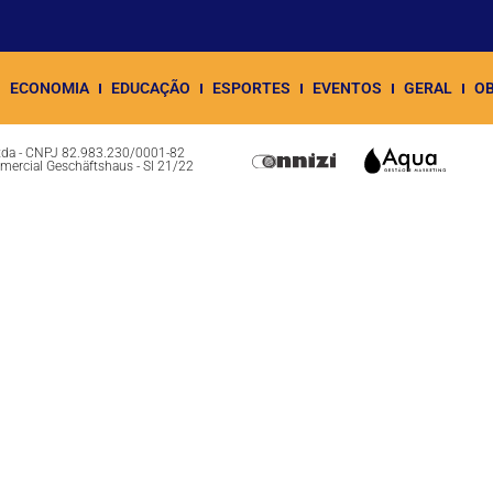
ECONOMIA
EDUCAÇÃO
ESPORTES
EVENTOS
GERAL
OB
Ltda - CNPJ 82.983.230/0001-82
omercial Geschäftshaus - Sl 21/22