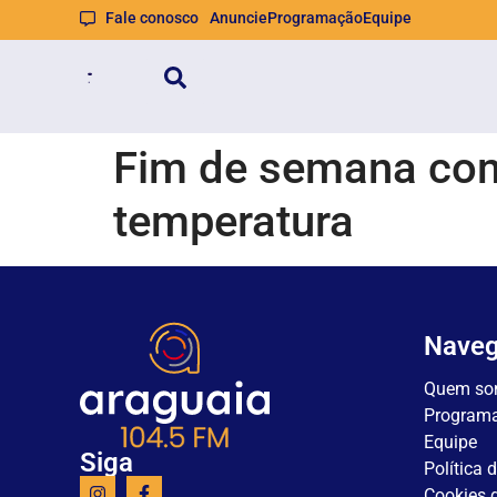
Fale conosco
Anuncie
Programação
Equipe
Fim de semana com 
temperatura
Nave
Quem so
Program
Equipe
Siga
Política 
Cookies d