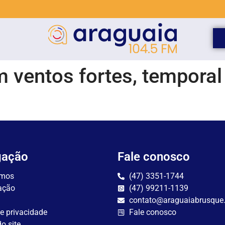
ventos fortes, temporal
gação
Fale conosco
mos
(47) 3351-1744
ação
(47) 99211-1139
contato@araguaiabrusque
de privacidade
Fale conosco
o site