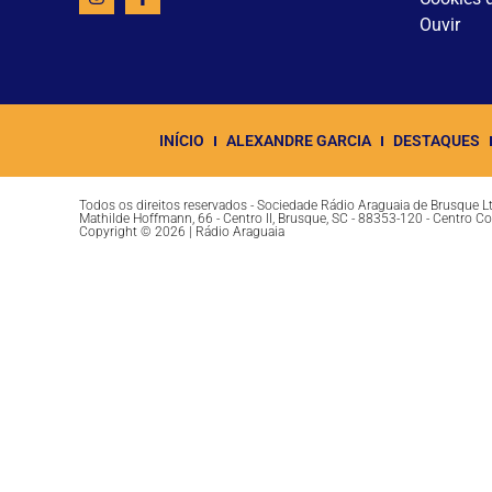
Ouvir
INÍCIO
ALEXANDRE GARCIA
DESTAQUES
Todos os direitos reservados - Sociedade Rádio Araguaia de Brusque 
Mathilde Hoffmann, 66 - Centro II, Brusque, SC - 88353-120 - Centro C
Copyright © 2026 | Rádio Araguaia