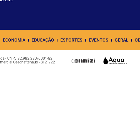
ECONOMIA
EDUCAÇÃO
ESPORTES
EVENTOS
GERAL
OB
Ltda - CNPJ 82.983.230/0001-82
omercial Geschäftshaus - Sl 21/22