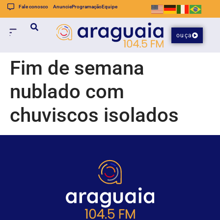
Fale conosco
Anuncie
Programação
Equipe
ouça
Fim de semana
nublado com
chuviscos isolados