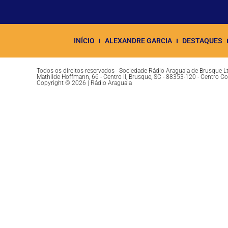
INÍCIO
ALEXANDRE GARCIA
DESTAQUES
Todos os direitos reservados - Sociedade Rádio Araguaia de Brusque 
Mathilde Hoffmann, 66 - Centro II, Brusque, SC - 88353-120 - Centro C
Copyright © 2026 | Rádio Araguaia