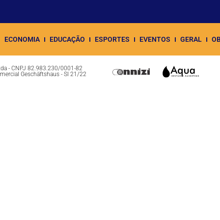
ECONOMIA
EDUCAÇÃO
ESPORTES
EVENTOS
GERAL
OB
Ltda - CNPJ 82.983.230/0001-82
omercial Geschäftshaus - Sl 21/22