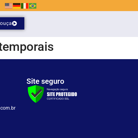
ouça
 temporais
Site seguro
.com.br