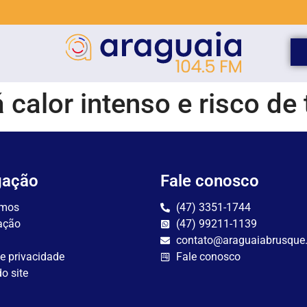
 calor intenso e risco de
gação
Fale conosco
mos
(47) 3351-1744
ação
(47) 99211-1139
contato@araguaiabrusque
de privacidade
Fale conosco
o site