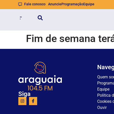
Fale conosco
Anuncie
Programação
Equipe
Fim de semana terá
Nave
Quem so
Program
Equipe
Siga
Política 
Cookies d
Ouvir