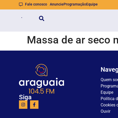
Fale conosco
Anuncie
Programação
Equipe
Massa de ar seco 
Nave
Quem so
Program
Equipe
Siga
Política 
Cookies d
Ouvir