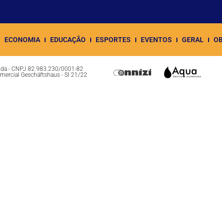
ECONOMIA
EDUCAÇÃO
ESPORTES
EVENTOS
GERAL
OB
Ltda - CNPJ 82.983.230/0001-82
omercial Geschäftshaus - Sl 21/22