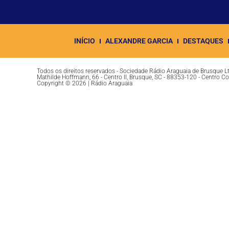
INÍCIO
ALEXANDRE GARCIA
DESTAQUES
Todos os direitos reservados - Sociedade Rádio Araguaia de Brusque 
Mathilde Hoffmann, 66 - Centro II, Brusque, SC - 88353-120 - Centro C
Copyright © 2026 | Rádio Araguaia