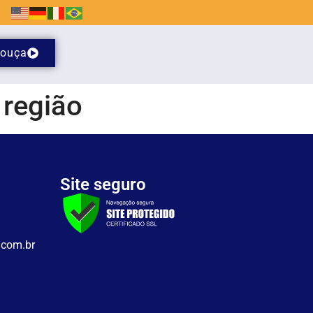
ouça
 região
Site seguro
.com.br