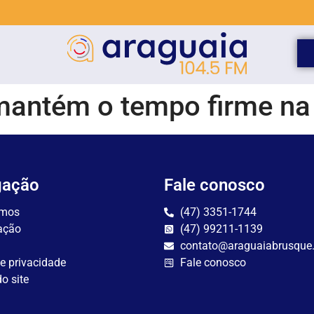
mantém o tempo firme na
gação
Fale conosco
mos
(47) 3351-1744
ação
(47) 99211-1139
contato@araguaiabrusque
de privacidade
Fale conosco
o site