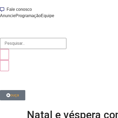
Fale conosco
Anuncie
Programação
Equipe
ouça
Natal e véspera co