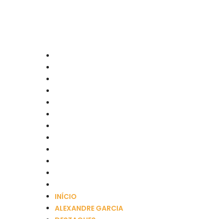
Menu
INÍCIO
ALEXANDRE GARCIA
DESTAQUES
ECONOMIA
EDUCAÇÃO
ESPORTES
EVENTOS
GERAL
OBITUÁRIO
POLÍTICA
SAÚDE
SEGURANÇA
INÍCIO
ALEXANDRE GARCIA