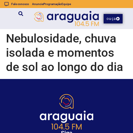
Fale conosco
Anuncie
Programação
Equipe
ouça
Nebulosidade, chuva
isolada e momentos
de sol ao longo do dia
Siga