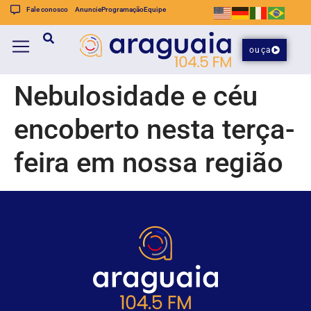
Fale conosco
Anuncie
Programação
Equipe
ouça
Nebulosidade e céu
encoberto nesta terça-
feira em nossa região