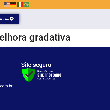
ouça
lhora gradativa
Site seguro
.com.br