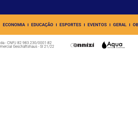
ECONOMIA
EDUCAÇÃO
ESPORTES
EVENTOS
GERAL
OB
Ltda - CNPJ 82.983.230/0001-82
omercial Geschäftshaus - Sl 21/22