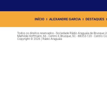
INÍCIO
ALEXANDRE GARCIA
DESTAQUES
Todos os direitos reservados - Sociedade Rádio Araguaia de Brusque 
Mathilde Hoffmann, 66 - Centro II, Brusque, SC - 88353-120 - Centro C
Copyright © 2026 | Rádio Araguaia