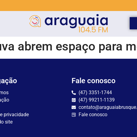
uva abrem espaço para me
gação
Fale conosco
mos
(47) 3351-1744
ação
(47) 99211-1139
contato@araguaiabrusque
de privacidade
Fale conosco
o site