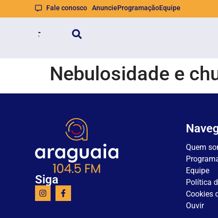
Fale conosco
Anuncie
Programação
Equipe
Nebulosidade e ch
Nave
Quem so
Program
Equipe
Siga
Política 
Cookies d
Ouvir