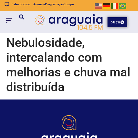
Fale conosco
Anuncie
Programação
Equipe
ouça
Nebulosidade,
intercalando com
melhorias e chuva mal
distribuída