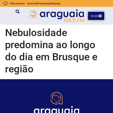
Fale conosco
Anuncie
Programação
Equipe
ouça
Nebulosidade
predomina ao longo
do dia em Brusque e
região