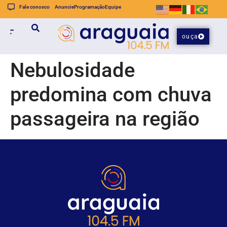
Fale conosco
Anuncie
Programação
Equipe
ouça
Nebulosidade
predomina com chuva
passageira na região