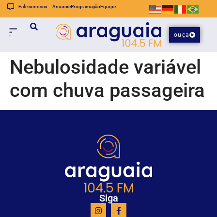
Fale conosco
Anuncie
Programação
Equipe
ouça
Nebulosidade variável
com chuva passageira
Siga