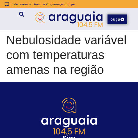
Fale conosco
Anuncie
Programação
Equipe
ouça
Nebulosidade variável
com temperaturas
amenas na região
Siga