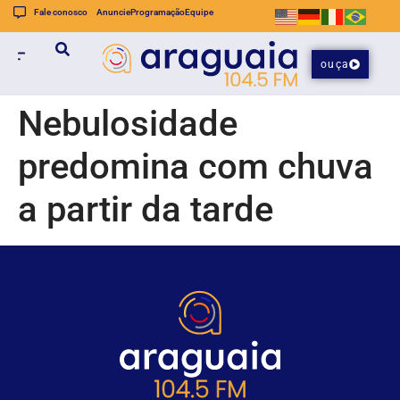
Fale conosco
Anuncie
Programação
Equipe
ouça
Nebulosidade
predomina com chuva
a partir da tarde