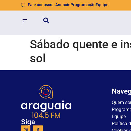
Fale conosco
Anuncie
Programação
Equipe
Sábado quente e in
sol
Nave
Quem so
Program
Equipe
Siga
Política 
Cookies d