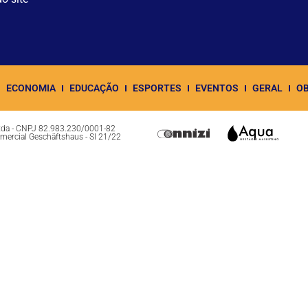
ECONOMIA
EDUCAÇÃO
ESPORTES
EVENTOS
GERAL
OB
Ltda - CNPJ 82.983.230/0001-82
omercial Geschäftshaus - Sl 21/22