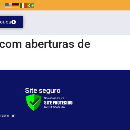
ouça
 com aberturas de
Site seguro
.com.br