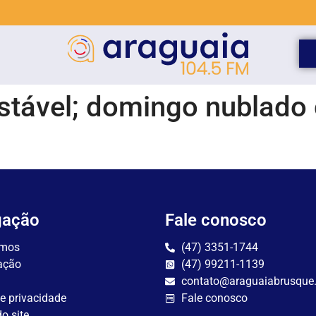
stável; domingo nublado
gação
Fale conosco
mos
(47) 3351-1744
ação
(47) 99211-1139
contato@araguaiabrusque
de privacidade
Fale conosco
o site