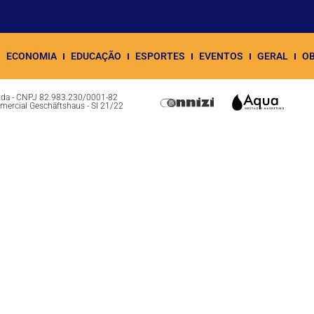
ECONOMIA
EDUCAÇÃO
ESPORTES
EVENTOS
GERAL
OB
Ltda - CNPJ 82.983.230/0001-82
omercial Geschäftshaus - Sl 21/22