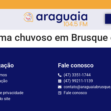
ima chuvoso em Brusque 
gação
Fale conosco
mos
(47) 3351-1744
ação
(47) 99211-1139
contato@araguaiabrusque
de privacidade
Fale conosco
o site