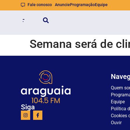
Fale conosco
Anuncie
Programação
Equipe
Semana será de cl
Nave
Quem so
Program
Equipe
Siga
Política 
Cookies d
Ouvir