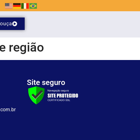
ouça
e região
Site seguro
.com.br