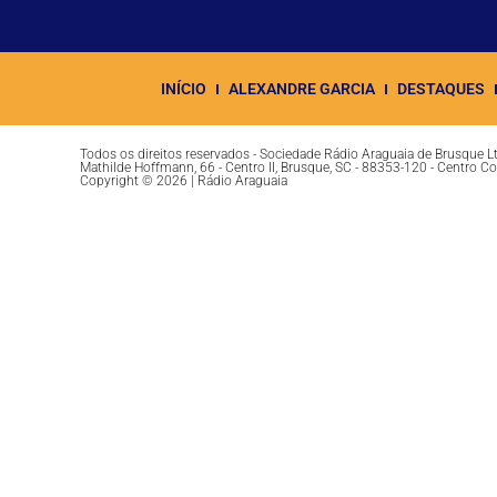
INÍCIO
ALEXANDRE GARCIA
DESTAQUES
Todos os direitos reservados - Sociedade Rádio Araguaia de Brusque 
Mathilde Hoffmann, 66 - Centro II, Brusque, SC - 88353-120 - Centro C
Copyright © 2026 | Rádio Araguaia