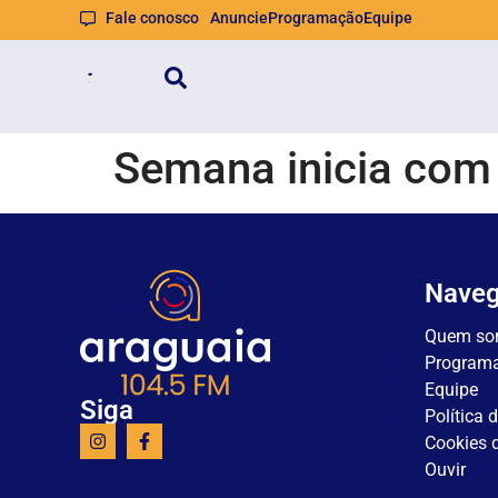
Fale conosco
Anuncie
Programação
Equipe
Semana inicia com 
Nave
Quem so
Program
Equipe
Siga
Política 
Cookies d
Ouvir