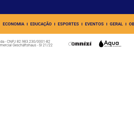
ECONOMIA
EDUCAÇÃO
ESPORTES
EVENTOS
GERAL
OB
Ltda - CNPJ 82.983.230/0001-82
omercial Geschäftshaus - Sl 21/22