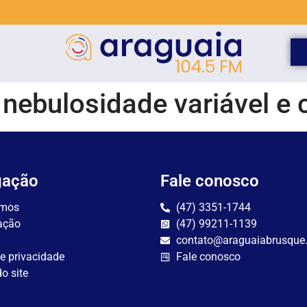
nebulosidade variável e 
gação
Fale conosco
mos
(47) 3351-1744
ação
(47) 99211-1139
contato@araguaiabrusque
de privacidade
Fale conosco
o site