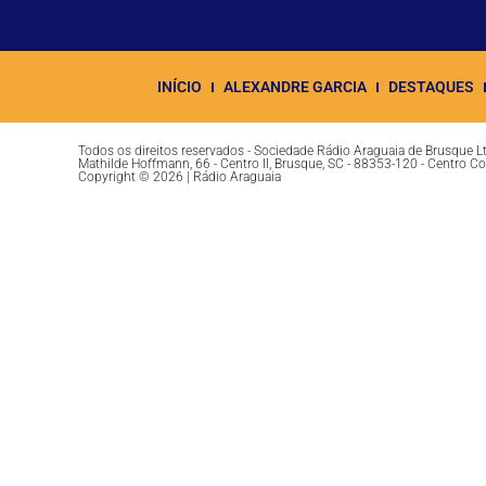
INÍCIO
ALEXANDRE GARCIA
DESTAQUES
Todos os direitos reservados - Sociedade Rádio Araguaia de Brusque 
Mathilde Hoffmann, 66 - Centro II, Brusque, SC - 88353-120 - Centro C
Copyright © 2026 | Rádio Araguaia